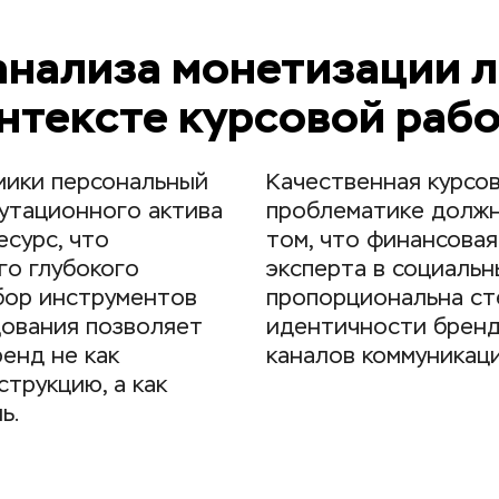
анализа монетизации л
нтексте курсовой раб
ики персональный 
Качественная курсов
утационного актива 
проблематике должна
сурс, что 
том, что финансовая
о глубокого 
эксперта в социальн
бор инструментов 
пропорциональна ст
ования позволяет 
идентичности бренд
енд не как 
каналов коммуникаци
трукцию, а как 
ь.