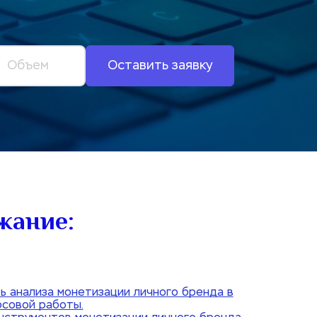
Оставить заявку
жание:
ть анализа монетизации личного бренда в
рсовой работы.