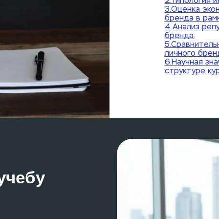
2.Типология 
3.Оценка эко
бренда в рам
4.Анализ реп
бренда.
5.Сравнитель
личного брен
6.Научная зн
структуре ку
чебу 