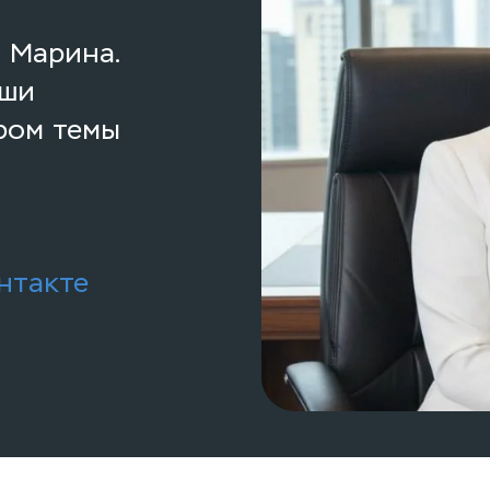
 Марина. 
ши 
ом темы  
нтакте