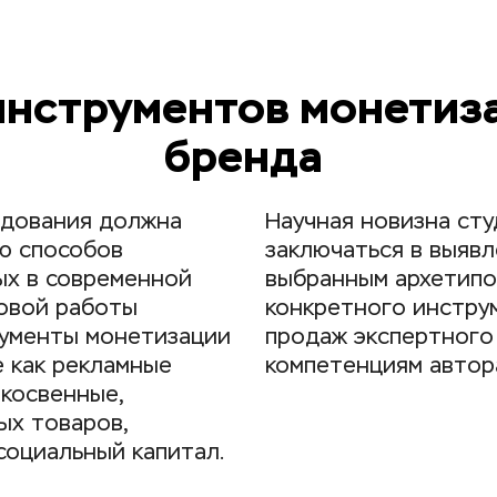
инструментов монетиза
бренда 
дования должна 
Научная новизна сту
ю способов 
заключаться в выявл
х в современной 
выбранным архетипо
овой работы 
конкретного инструм
ументы монетизации 
продаж экспертного 
 как рекламные 
компетенциям автор
косвенные, 
х товаров, 
социальный капитал.