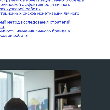
инструментов монетизации личного бренда.
номической эффективности личного
ках курсовой работы.
утационных рисков монетизации личного
ный метод исследования стратегий
да.
ачимость изучения личного бренда в
рсовой работы