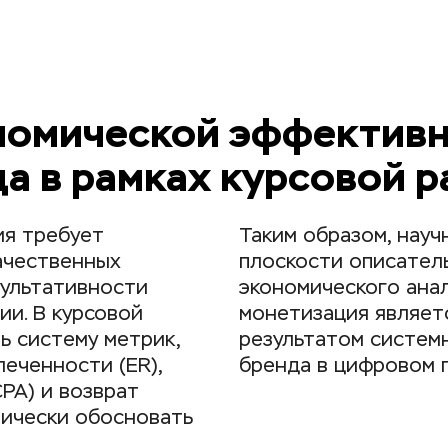
номической эффективн
а в рамках курсовой 
я требует 
Таким образом, науч
чественных 
плоскости описатель
ультативности 
экономического анали
и. В курсовой 
монетизация являет
 систему метрик, 
результатом систем
ченности (ER), 
бренда в цифровом 
PA) и возврат 
тически обосновать 