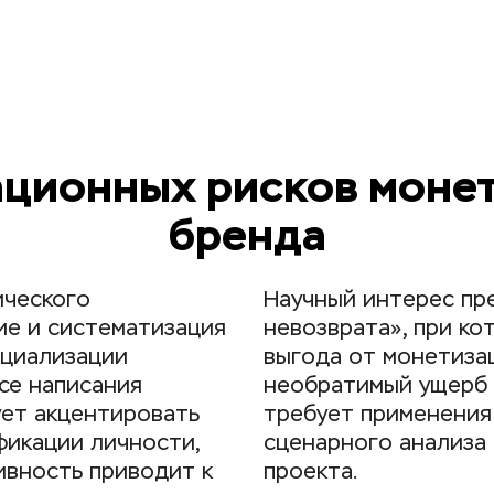
ационных рисков монет
бренда
ческого 
Научный интерес пре
е и систематизация 
невозврата», при ко
циализации 
выгода от монетизац
се написания 
необратимый ущерб р
ет акцентировать 
требует применения
икации личности, 
сценарного анализа 
ивность приводит к 
проекта.