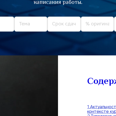
написания работы.
Содер
1.Актуальнос
контексте ку