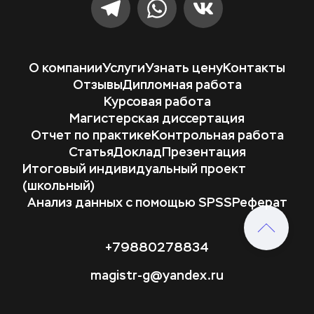
О компании
Услуги
Узнать цену
Контакты
Отзывы
Дипломная работа
Курсовая работа
Магистерская диссертация
Отчет по практике
Контрольная работа
Статья
Доклад
Презентация
Итоговый индивидуальный проект 
(школьный)
Анализ данных с помощью SPSS
Реферат
+79880278834
magistr-g@yandex.ru