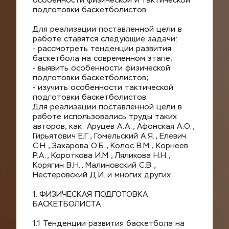
особенности физической и тактической 
подготовки баскетболистов.
Для реализации поставленной цели в 
работе ставятся следующие задачи:
- рассмотреть тенденции развития 
баскетбола на современном этапе;
- выявить особенности физической 
подготовки баскетболистов;
- изучить особенности тактической 
подготовки баскетболистов.
Для реализации поставленной цели в 
работе использовались труды таких 
авторов, как: Аруцев А.А., Афонская А.О., 
Гирьятович Е.Г., Гомельский А.Я., Елевич 
С.Н., Захарова О.Б., Колос В.М., Корнеев 
Р.А., Короткова И.М., Ляликова Н.Н., 
Корягин В.Н., Малиновский С.В., 
Нестеровский Д.И. и многих других.
1. ФИЗИЧЕСКАЯ ПОДГОТОВКА 
БАСКЕТБОЛИСТА
1.1 Тенденции развития баскетбола на 