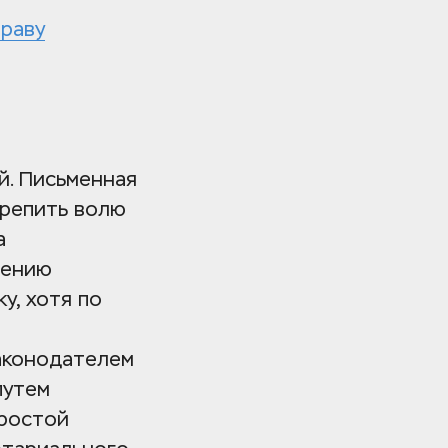
праву
 
. Письменная 
репить волю 
 
ению 
, хотя по 
аконодателем 
утем 
ростой 