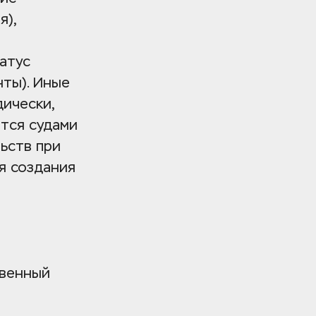
), 
тус 
ты). Иные 
чески, 
тся судами 
ств при 
 создания 
венный 