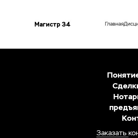
Магистр 34
Главная
Дисц
Понятие
Сделк
Нотари
предъя
 Кон
Заказать 
ко