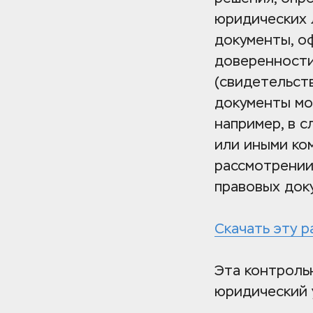
юридических л
документы, о
доверенности
(свидетельств
документы мо
например, в с
или иными ко
рассмотрении
правовых док
Скачать эту р
Эта контрольн
юридический 