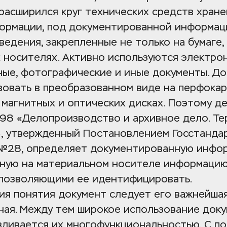
расширился круг технических средств хранен
ормации, под документированной информаци
едения, закрепленные не только на бумаге, 
 носителях. Активно используются электрон
ные, фотографические и иные документы. До
овать в преобразованном виде на перфокарт
 магнитных и оптических дисках. Поэтому д
-98 «Делопроизводство и архивное дело. Тер
, утвержденный Постановлением Госстандар
. №28, определяет документированную инфор
ную на материальном носителе информацию 
 позволяющими ее идентифицировать. 
я понятия документ следует его важнейшая 
ая. Между тем широкое использование докум
вливается их многофункциональностью. С п