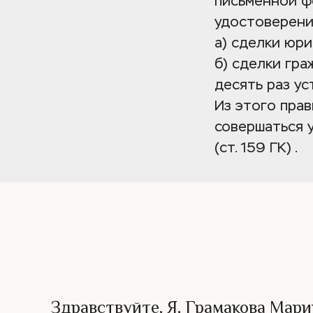
письменной ф
удостоверени
а) сделки юри
б) сделки гра
десять раз у
Из этого прав
совершаться у
(ст. 159 ГК) .
Здравствуйте, Я, Грамакова Мари