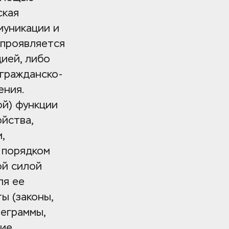
кая 
уникации и 
проявляется 
ией, либо 
 гражданско-
ния. 
й) функции 
йства, 
 
порядком 
й силой 
я ее 
 (законы, 
еграммы, 
ие 