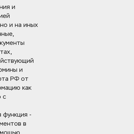
ия и 
ей 
но и на иных 
ные, 
кументы 
ах, 
ействующий 
мины и 
та РФ от 
мацию как 
с 
функция - 
ентов в 
омощью 