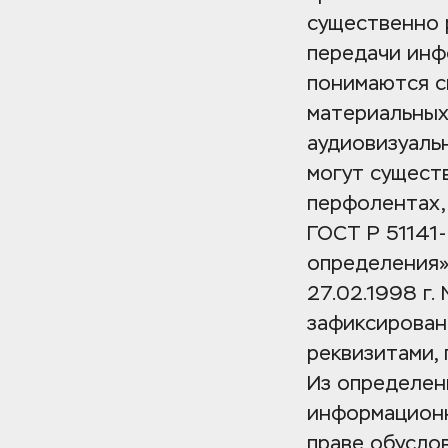
существенно 
передачи инф
понимаются св
материальных
аудиовизуаль
могут существ
перфолентах,
ГОСТ Р 51141
определения»
27.02.1998 г
зафиксирован
реквизитами,
Из определени
информационн
праве обусло