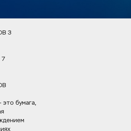
ОВ 3
 7
ОВ
это бумага, 
я 
ждением 
иях 