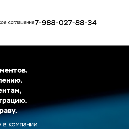
7-988-027-88-34
кое соглашение
ентов. 
ению. 
нтам, 
трацию.
раву.
 в компании 