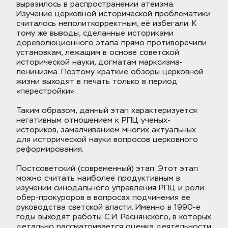
выразилось в распространении атеизма. 
Изучение церковной исторической проблематики 
считалось неполиткорректным, её избегали. К 
тому же выводы, сделанные историками 
дореволюционного этапа прямо противоречили 
установкам, лежащим в основе советской 
исторической науки, догматам марксизма-
ленинизма. Поэтому краткие обзоры церковной 
жизни выходят в печать только в период 
«перестройки» . 
Таким образом, данный этап характеризуется 
негативным отношением к РПЦ ученых-
историков, замалчиванием многих актуальных 
для исторической науки вопросов церковного 
реформирования.
Постсоветский (современный) этап. Этот этап 
можно считать наиболее продуктивным в 
изучении синодального управления РПЦ и роли 
обер-прокуроров в вопросах подчинения ее 
руководства светской власти. Именно в 1990-е 
годы выходят работы С.И. Реснянского, в которых 
детально рассматривается оценка деятельности 