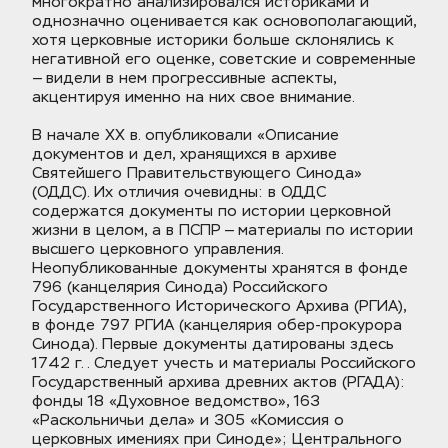
многократно анализировался историками и 
однозначно оценивается как основополагающий, 
хотя церковные историки больше склонялись к 
негативной его оценке, советские и современные 
— видели в нем прогрессивные аспекты, 
акцентируя именно на них свое внимание.
В начале XX в. опубликовали «Описание 
документов и дел, хранящихся в архиве 
Святейшего Правительствующего Синода» 
(ОДДС). Их отличия очевидны: в ОДДС 
содержатся документы по истории церковной 
жизни в целом, а в ПСПР — материалы по истории 
высшего церковного управления. 
Неопубликованные документы хранятся в фонде 
796 (канцелярия Синода) Российского 
Государственного Исторического Архива (РГИА), 
в фонде 797 РГИА (канцелярия обер-прокурора 
Синода). Первые документы датированы здесь 
1742 г. . Следует учесть и материалы Российского 
Государственный архива древних актов (РГАДА): 
фонды 18 «Духовное ведомство», 163 
«Раскольничьи дела» и 305 «Комиссия о 
церковных имениях при Синоде»; Центрального 