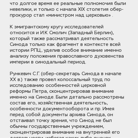
что долгое время ее реальные полномочия были 
невелики, и только с начала XIX столетия обер-
прокурор стал «министром над церковью» .
К эмигрантскому кругу исследователей 
относится и И.К Смолич (Западный Берлин), 
который также рассматривал деятельность 
Синода только как фрагмент в контексте всей 
истории РПЦ, уделив особое внимание именно 
анализу положения православного духовенства 
империи в синодальный период. 
Рункевич С.Г. (обер-секретарь Синода в начале 
ХХ в.) также провел колоссальный труд по 
исследованию особенностей церковной 
реформы Петра, сконцентрировав внимание 
именно на Синоде. Были детально рассмотрены 
состав его, хозяйственная деятельность, 
особенности документооборота и пр. Имея 
перед собой документы архива Синода, он 
отстаивал точку зрения, что Синод не был 
обычны государственным учреждением, 
сконцентрировав внимание на внутренней его 