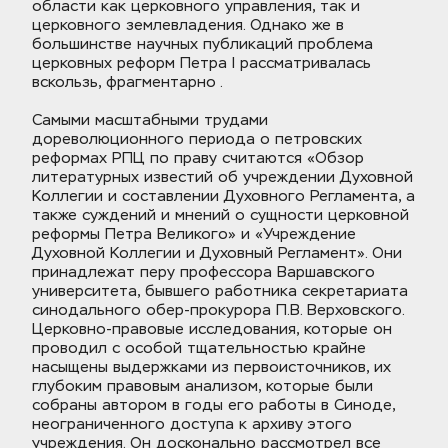
области как церковного управления, так и 
церковного землевладения. Однако же в 
большинстве научных публикаций проблема 
церковных реформ Петра I рассматривалась 
вскользь, фрагментарно .
Самыми масштабными трудами 
дореволюционного периода о петровских 
реформах РПЦ по праву считаются «Обзор 
литературных известий об учреждении Духовной 
Коллегии и составлении Духовного Регламента, а 
также суждений и мнений о сущности церковной 
реформы Петра Великого» и «Учреждение 
Духовной Коллегии и Духовный Регламент». Они 
принадлежат перу профессора Варшавского 
университета, бывшего работника секретариата 
синодального обер-прокурора П.В. Верховского. 
Церковно-правовые исследования, которые он 
проводил с особой тщательностью крайне 
насыщены выдержками из первоисточников, их 
глубоким правовым анализом, которые были 
собраны автором в годы его работы в Синоде, 
неограниченного доступа к архиву этого 
учреждения. Он досконально рассмотрел все 