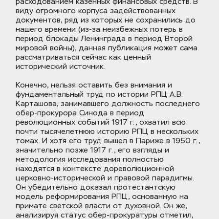
расходованием казенных финансовых средств. В 
виду огромного корпуса задействованных 
документов, ряд из которых не сохранились до 
нашего времени (из-за неизбежных потерь в 
период блокады Ленинграда в период Второй 
мировой войны), данная публикация может сама 
рассматриваться сейчас как ценный 
исторический источник.
Конечно, нельзя оставить без внимания и 
фундаментальный труд по истории РПЦ А.В. 
Карташова, занимавшего должность последнего 
обер-прокурора Синода в период 
революционных событий 1917 г., охватил всю 
почти тысячелетнюю историю РПЦ в нескольких 
томах. И хотя его труд вышел в Париже в 1950 г., 
значительно позже 1917 г., его взгляды и 
методология исследования полностью 
находятся в контексте дореволюционной 
церковно-исторической и правовой парадигмы. 
Он убедительно доказал протестантскую 
модель реформирования РПЦ, основанную на 
примате светской власти от духовной. Он же, 
анализируя статус обер-прокуратуры отметил, 