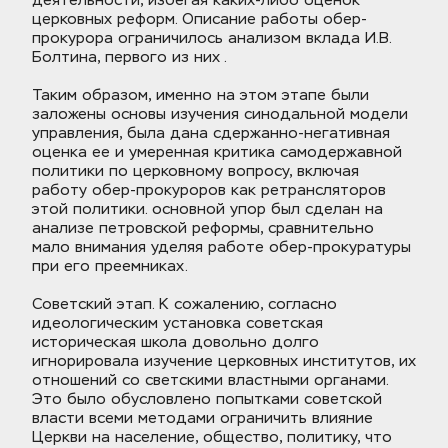
деятельности, избегая каких-либо оценок 
церковных реформ. Описание работы обер-
прокурора ограничилось анализом вклада И.В. 
Болтина, первого из них .
Таким образом, именно на этом этапе были 
заложены основы изучения синодальной модели 
управления, была дана сдержанно-негативная 
оценка ее и умеренная критика самодержавной 
политики по церковному вопросу, включая 
работу обер-прокуроров как ретрансляторов 
этой политики. основной упор был сделан на 
анализе петровской реформы, сравнительно 
мало внимания уделяя работе обер-прокуратуры 
при его преемниках.
Советский этап. К сожалению, согласно 
идеологическим установка советская 
историческая школа довольно долго 
игнорировала изучение церковных институтов, их 
отношений со светскими властными органами. 
Это было обусловлено попытками советской 
власти всеми методами ограничить влияние 
Церкви на население, общество, политику, что 