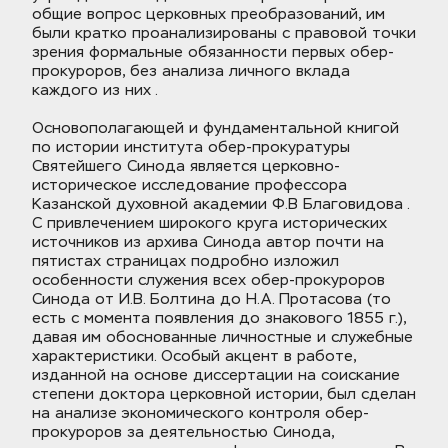
общие вопрос церковных преобразований, им 
были кратко проанализированы с правовой точки 
зрения формальные обязанности первых обер-
прокуроров, без анализа личного вклада 
каждого из них .
Основополагающей и фундаментальной книгой 
по истории института обер-прокуратуры 
Святейшего Синода является церковно-
историческое исследование профессора 
Казанской духовной академии Ф.В Благовидова . 
С привлечением широкого круга исторических 
источников из архива Синода автор почти на 
пятистах страницах подробно изложил 
особенности служения всех обер-прокуроров 
Синода от И.В. Болтина до Н.А. Протасова (то 
есть с момента появления до знакового 1855 г.), 
давая им обоснованные личностные и служебные 
характеристики. Особый акцент в работе, 
изданной на основе диссертации на соискание 
степени доктора церковной истории, был сделан 
на анализе экономического контроля обер-
прокуроров за деятельностью Синода, 