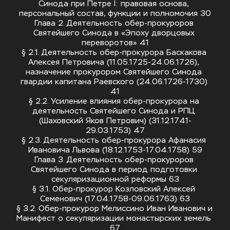
Синода при Петре I: правовая основа, 
персональный состав, функции и полномочия 30
Глава 2. Деятельность обер-прокуроров 
Святейшего Синода в «Эпоху дворцовых 
переворотов» 41
§ 2.1. Деятельность обер-прокурора Баскакова 
Алексея Петровича (11.05.1725-24.06.1726), 
назначение прокурором Святейшего Синода 
гвардии капитана Раевского (24.06.1726-1730) 
41
§ 2.2. Усиление влияния обер-прокурора на 
деятельность Святейшего Синода и РПЦ 
(Шаховский Яков Петрович) (31.12.1741-
29.03.1753) 47
§ 2.3. Деятельность обер-прокурора Афанасия 
Ивановича Львова (18.12.1753-17.04.1758) 59
Глава 3. Деятельность обер-прокуроров 
Святейшего Синода в период подготовки 
секуляризационной реформы 63
§ 3.1. Обер-прокурор Козловский Алексей 
Семенович (17.04.1758-09.06.1763) 63
§ 3.2. Обер-прокурор Мелиссино Иван Иванович и 
Манифест о секуляризации монастырских земель 
67