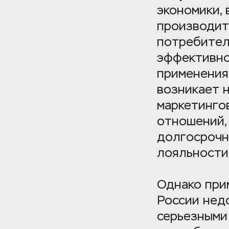
экономики, 
производит
потребителе
эффективно
применения 
возникает 
маркетингов
отношений,
долгосрочн
лояльности
Однако при
России недо
серьезными