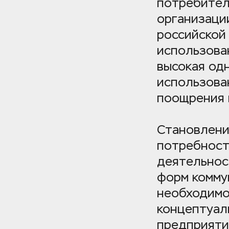
потребителе
организации
российской
использова
высокая од
использова
поощрения 
Становлени
потребност
деятельност
форм комму
необходимо
концептуал
предприяти