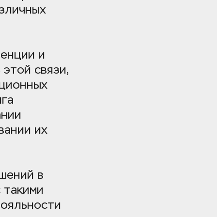
зличных 
енции и 
этой связи, 
ционных 
га 
нии 
ании их 
ений в 
 такими 
ояльности 