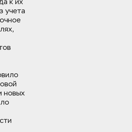
а к их 
 учета 
очное 
ях, 
ов 
вило 
овой 
 новых 
ло 
сти 