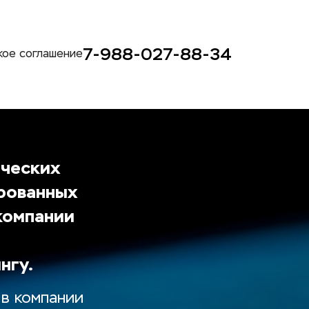
7-988-027-88-34
кое соглашение
ческих 
ованных 
компании 
нгу.
в компании 