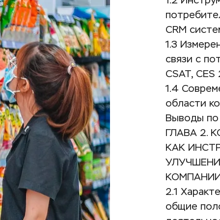
1.2 Инстру
потребител
CRM систе
1.3 Измере
связи с по
CSAT, CES
1.4 Соврем
области к
Выводы по 
ГЛАВА 2. 
КАК ИНСТР
УЛУЧШЕНИЯ
КОМПАНИИ
2.1 Характ
общие поло