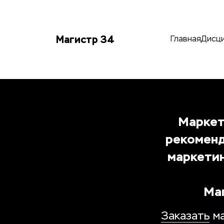
Магистр 34
Главная
Дисц
Маркет
рекоменд
маркетин
 Ма
Заказать
 м