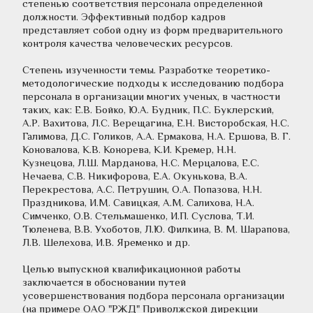
степенью соответствия персонала определенной 
должности. Эффективный подбор кадров 
представляет собой одну из форм предварительного 
контроля качества человеческих ресурсов.
Степень изученности темы. Разработке теоретико-
методологические подходы к исследованию подбора 
персонала в организации многих ученых, в частности 
таких, как: Е.В. Бойко, Ю.А. Будник, П.С. Буклерский, 
А.Р. Вахитова, Л.С. Верещагина, Е.Н. Висторобская, Н.С. 
Галимова, Д.С. Голиков, А.А. Ермакова, Н.А. Ершова, В. Г. 
Коновалова, К.В. Конорева, К.И. Кремер, Н.Н. 
Кузнецова, Л.Ш. Марданова, Н.С. Мерцалова, Е.С. 
Нечаева, С.В. Никифорова, Е.А. Окунькова, В.А. 
Перекрестова, А.С. Петрушин, О.А. Попазова, Н.Н. 
Праздникова, И.М. Савицкая, А.М. Салихова, Н.А. 
Симченко, О.В. Стельмашенко, И.П. Суслова, Т.И. 
Тюленева, В.В. Ухоботов, Л.Ю. Филкина, В. М. Шарапова, 
Л.В. Шелехова, И.В. Яременко и др.
Целью выпускной квалификационной работы 
заключается в обосновании путей 
усовершенствования подбора персонала организации 
(на примере ОАО "РЖД" Приволжской дирекции 