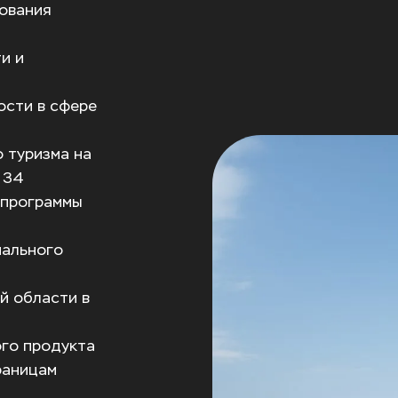
ования 
и и 
ости в сфере 
 туризма на 
 34
 программы 
ального 
й области в 
го продукта 
раницам 