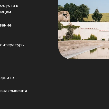
одукта в 
ицам 
ание 
литературы 
ерситет.
знакомления.