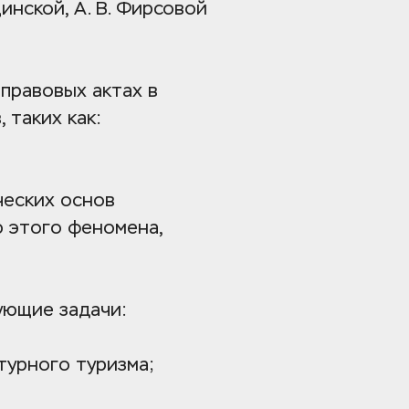
инской, А. В. Фирсовой 
равовых актах в 
сфере культурного туризма, а также материалах Интернет-ресурсов, таких как: 
еских основ 
 этого феномена, 
ующие задачи:
турного туризма;