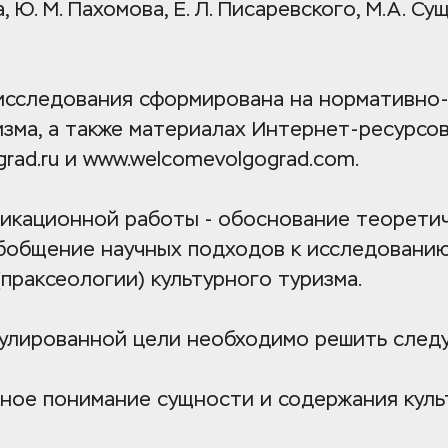
, Ю. М. Пахомова, Е. Л. Писаревского, М.А. Сущ
сследования сформирована на нормативно-п
rad.ru
 и 
www.welcomevolgograd.com
.
икационной работы - обоснование теоретич
обобщение научных подходов к исследованию
праксеологии) культурного туризма.
улированной цели необходимо решить след
ьное понимание сущности и содержания куль